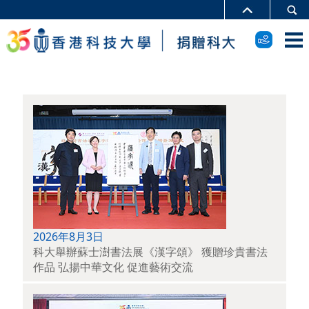
2026年8月3日
科大舉辦蘇士澍書法展《漢字頌》 獲贈珍貴書法
作品 弘揚中華文化 促進藝術交流