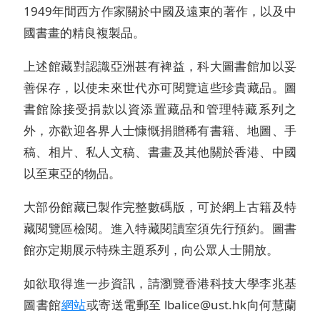
1949年間西方作家關於中國及遠東的著作，以及中
國書畫的精良複製品。
上述館藏對認識亞洲甚有裨益，科大圖書館加以妥
善保存，以使未來世代亦可閱覽這些珍貴藏品。圖
書館除接受捐款以資添置藏品和管理特藏系列之
外，亦歡迎各界人士慷慨捐贈稀有書籍、地圖、手
稿、相片、私人文稿、書畫及其他關於香港、中國
以至東亞的物品。
大部份館藏已製作完整數碼版，可於網上古籍及特
藏閱覽區檢閱。進入特藏閱讀室須先行預約。圖書
館亦定期展示特殊主題系列，向公眾人士開放。
如欲取得進一步資訊，請瀏覽香港科技大學李兆基
圖書館
網站
或寄送電郵至 lbalice@ust.hk向何慧蘭